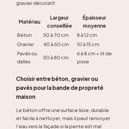
gravier décoratif.
Largeur
Épaisseur
Matériau
conseillée
moyenne
Béton
50 à 70 cm
8 à 12 cm
Gravier
40 à 60 cm
10 à 15 cm
Pavés ou
6 à 8 cm + lit de
50 à 80 cm
dalles
pose
Choisir entre béton, gravier ou
pavés pour la bande de propreté
maison
Le béton offre une surface lisse, durable
et facile à nettoyer, mais il peut renvoyer
l’eau vers la façade si la pente est mal