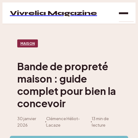
Vivrelia Magazine
SAN
MAISON
BIEN
ÊTRE
Bande de propreté
DÉC
maison : guide
MAI
complet pour bien la
concevoir
30 janvier
Clémence Héliot-
13 min de
·
·
2026
Lacaze
lecture