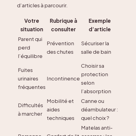
d’articles à parcourir.
Votre
Rubrique à
Exemple
situation
consulter
d’article
Parent qui
Prévention
Sécuriser la
perd
des chutes
salle de bain
l’équilibre
Choisir sa
Fuites
protection
urinaires
Incontinence
selon
fréquentes
l’absorption
Mobilité et
Canne ou
Difficultés
aides
déambulateur :
à marcher
techniques
quel choix ?
Matelas anti-