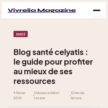
Vivrelia Magazine
SAN
SANTÉ
BIEN
ÊTRE
Blog santé celyatis :
DÉC
le guide pour profiter
MAI
au mieux de ses
ressources
9 février
Clémence Héliot-
12 min de
·
·
2026
Lacaze
lecture