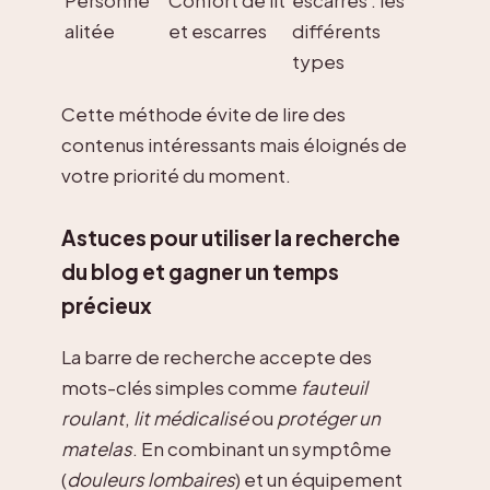
Personne
Confort de lit
escarres : les
alitée
et escarres
différents
types
Cette méthode évite de lire des
contenus intéressants mais éloignés de
votre priorité du moment.
Astuces pour utiliser la recherche
du blog et gagner un temps
précieux
La barre de recherche accepte des
mots-clés simples comme
fauteuil
roulant
,
lit médicalisé
ou
protéger un
matelas
. En combinant un symptôme
(
douleurs lombaires
) et un équipement