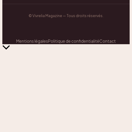
©
Vivrelia Magazine
— Tous droits réservés.
Mentions légales
Politique de confidentialité
Contact
Retour
en
haut