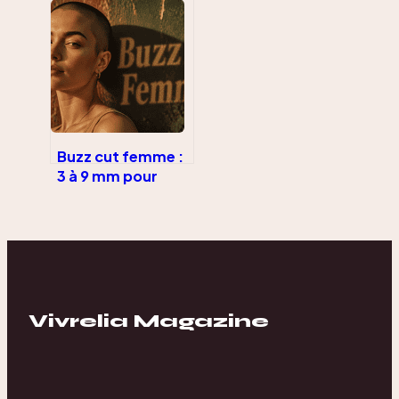
techniques pour
choisir votre
probiotique
efficace
Buzz cut femme :
3 à 9 mm pour
révéler l’ovale du
visage et
s’affranchir des
codes
Vivrelia Magazine