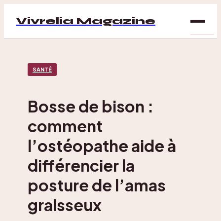
Vivrelia Magazine
SAN
SANTÉ
BIEN
ÊTRE
Bosse de bison :
DÉC
comment
MAI
l’ostéopathe aide à
différencier la
posture de l’amas
graisseux