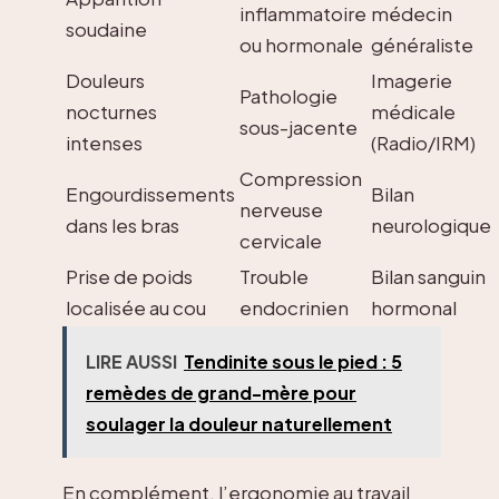
inflammatoire
médecin
soudaine
ou hormonale
généraliste
Douleurs
Imagerie
Pathologie
nocturnes
médicale
sous-jacente
intenses
(Radio/IRM)
Compression
Engourdissements
Bilan
nerveuse
dans les bras
neurologique
cervicale
Prise de poids
Trouble
Bilan sanguin
localisée au cou
endocrinien
hormonal
LIRE AUSSI
Tendinite sous le pied : 5
remèdes de grand-mère pour
soulager la douleur naturellement
En complément, l’ergonomie au travail