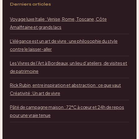
Derniers articles
Voyage luxe Italie : Venise, Rome, Toscane, Côte
Amalfitaine et grands lacs
L'élégance est un art de vivre : une philosophie du style
contre le laisser-aller
Les Vivres de l’Art à Bordeaux, un lieu d’ateliers, de visites et
de patrimoine
Rick Rubin, entre inspiration et abstraction : ce que vaut
Créativité : Un art de vivre
Pâté de campagne maison : 72°C à cœur et 24h de repos
pour une vraie tenue