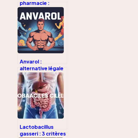
pharmacie :
solutions rapides,
limites et vrais
conseils
Anvarol :
alternative légale
à l’anavar pour
des muscles secs
Lactobacillus
gasseri : 3 critères