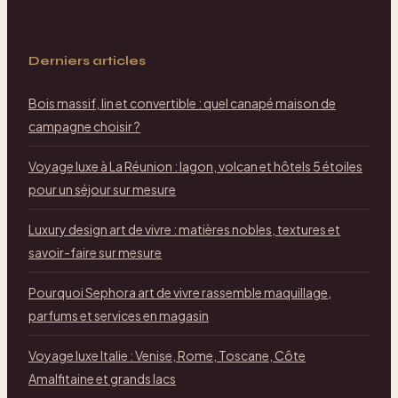
Derniers articles
Bois massif, lin et convertible : quel canapé maison de
campagne choisir ?
Voyage luxe à La Réunion : lagon, volcan et hôtels 5 étoiles
pour un séjour sur mesure
Luxury design art de vivre : matières nobles, textures et
savoir-faire sur mesure
Pourquoi Sephora art de vivre rassemble maquillage,
parfums et services en magasin
Voyage luxe Italie : Venise, Rome, Toscane, Côte
Amalfitaine et grands lacs