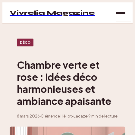
Vivrelia Magazine
SAN
DÉCO
BIEN
ÊTRE
Chambre verte et
DÉC
rose : idées déco
MAI
harmonieuses et
ambiance apaisante
8 mars 2026
Clémence Héliot-Lacaze
9 min de lecture
·
·