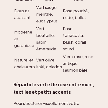
Vert sauge,
Doux et
Rose poudré,
menthe,
apaisant
nude, ballet
eucalyptus
Vert
Rose
Moderne
bouteille,
terracotta,
et
sapin,
blush, corail
graphique
émeraude
sourd
Vieux rose, rose
Naturel et
Vert olive,
antique,
chaleureux
kaki, céladon
saumon pâle
Répartir le vert et le rose entre murs,
textiles et petits accents
Pour structurer visuellement votre