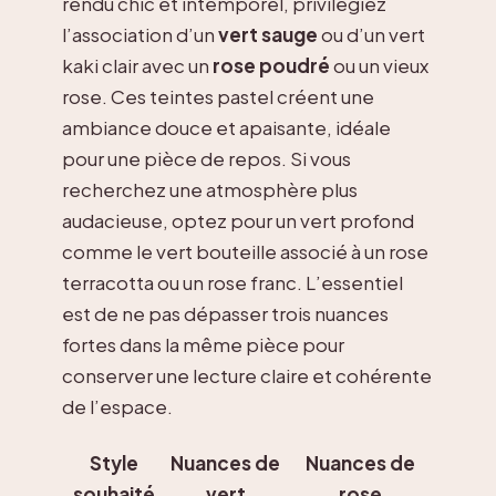
rendu chic et intemporel, privilégiez
l’association d’un
vert sauge
ou d’un vert
kaki clair avec un
rose poudré
ou un vieux
rose. Ces teintes pastel créent une
ambiance douce et apaisante, idéale
pour une pièce de repos. Si vous
recherchez une atmosphère plus
audacieuse, optez pour un vert profond
comme le vert bouteille associé à un rose
terracotta ou un rose franc. L’essentiel
est de ne pas dépasser trois nuances
fortes dans la même pièce pour
conserver une lecture claire et cohérente
de l’espace.
Style
Nuances de
Nuances de
souhaité
vert
rose