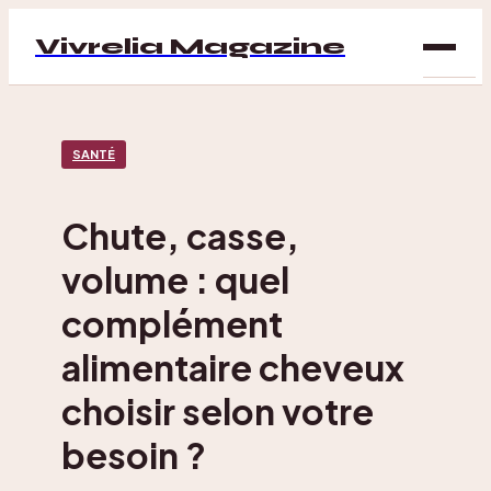
Vivrelia Magazine
SAN
SANTÉ
BIEN
ÊTRE
Chute, casse,
DÉC
volume : quel
MAI
complément
alimentaire cheveux
choisir selon votre
besoin ?