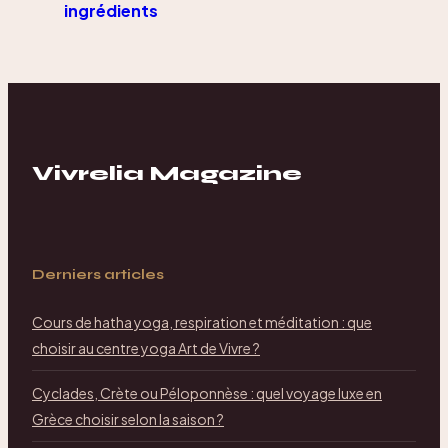
ingrédients
méconnus et 1
tableau
comparatif pour
choisir le bon
complément
Vivrelia Magazine
Derniers articles
Cours de hatha yoga, respiration et méditation : que
choisir au centre yoga Art de Vivre ?
Cyclades, Crète ou Péloponnèse : quel voyage luxe en
Grèce choisir selon la saison ?