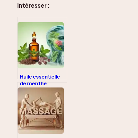
Intéresser :
Huile essentielle
de menthe
poivrée :
soulagement
digestif, action
antalgique et
précautions
d’usage