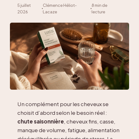
5 juillet
Clémence Héliot-
8 min de
·
·
2026
Lacaze
lecture
Un complément pour les cheveux se
choisit d’abord selon le besoin réel :
chute saisonnière
, cheveux fins, casse,
manque de volume, fatigue, alimentation
déséquilibrée ou période de stress. La