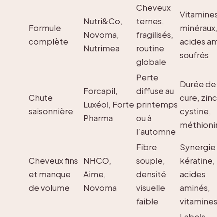
Cheveux
Vitamines
Nutri&Co,
ternes,
Formule
minéraux
Novoma,
fragilisés,
complète
acides a
Nutrimea
routine
soufrés
globale
Perte
Durée de
Forcapil,
diffuse au
Chute
cure, zinc
Luxéol, Forte
printemps
saisonnière
cystine,
Pharma
ou à
méthioni
l’automne
Fibre
Synergie
Cheveux fins
NHCO,
souple,
kératine,
et manque
Aime,
densité
acides
de volume
Novoma
visuelle
aminés,
faible
vitamines
Labels,