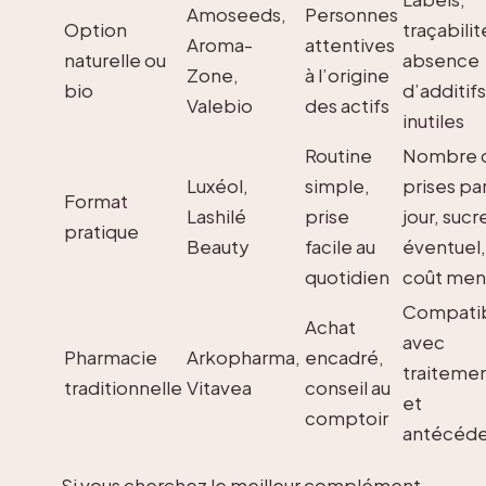
Amoseeds,
Personnes
Option
traçabilit
Aroma-
attentives
naturelle ou
absence
Zone,
à l’origine
bio
d’additifs
Valebio
des actifs
inutiles
Routine
Nombre 
Luxéol,
simple,
prises pa
Format
Lashilé
prise
jour, sucr
pratique
Beauty
facile au
éventuel,
quotidien
coût men
Compatib
Achat
avec
Pharmacie
Arkopharma,
encadré,
traiteme
traditionnelle
Vitavea
conseil au
et
comptoir
antécéde
Si vous cherchez le meilleur complément