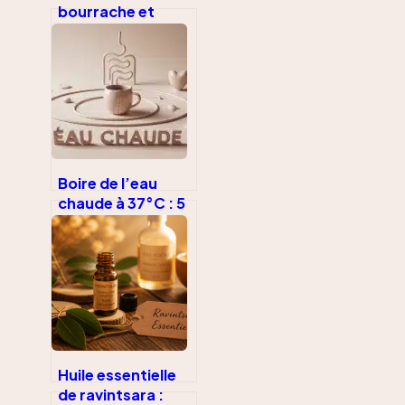
bourrache et
prise de poids : ce
qu’il faut
vraiment savoir
Boire de l’eau
chaude à 37°C : 5
bienfaits réels,
risques cachés et
erreurs de
température
Huile essentielle
de ravintsara :