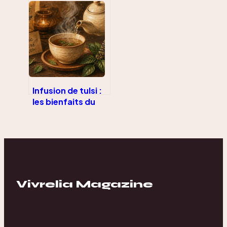
1,8-cinéole et 3
réflexes pour
renforcer votre
immunité
Infusion de tulsi :
les bienfaits du
basilic sacré pour
votre équilibre
quotidien
Vivrelia Magazine