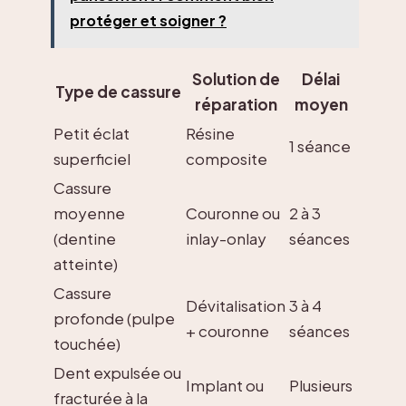
protéger et soigner ?
Solution de
Délai
Type de cassure
réparation
moyen
Petit éclat
Résine
1 séance
superficiel
composite
Cassure
moyenne
Couronne ou
2 à 3
(dentine
inlay-onlay
séances
atteinte)
Cassure
Dévitalisation
3 à 4
profonde (pulpe
+ couronne
séances
touchée)
Dent expulsée ou
Implant ou
Plusieurs
fracturée à la