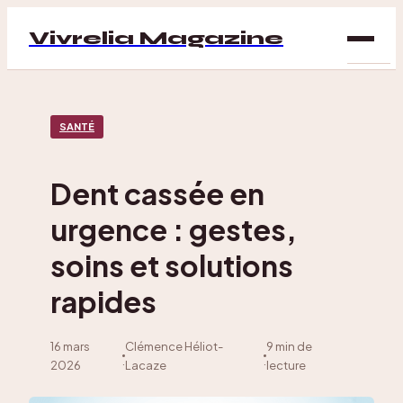
Vivrelia Magazine
SAN
SANTÉ
BIEN
ÊTRE
Dent cassée en
DÉC
urgence : gestes,
MAI
soins et solutions
rapides
16 mars
Clémence Héliot-
9 min de
·
·
2026
Lacaze
lecture