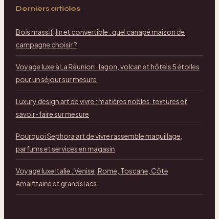
Derniers articles
Bois massif, lin et convertible : quel canapé maison de
campagne choisir ?
Voyage luxe à La Réunion : lagon, volcan et hôtels 5 étoiles
pour un séjour sur mesure
Luxury design art de vivre : matières nobles, textures et
savoir-faire sur mesure
Pourquoi Sephora art de vivre rassemble maquillage,
parfums et services en magasin
Voyage luxe Italie : Venise, Rome, Toscane, Côte
Amalfitaine et grands lacs