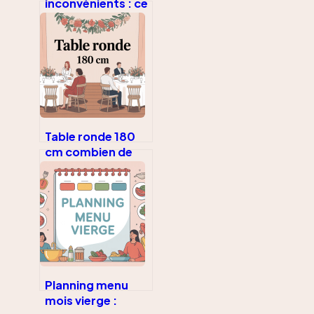
inconvénients : ce
qu’il faut
vraiment savoir
avant de décider
Table ronde 180
cm combien de
personnes : le
guide pour bien
calculer
Planning menu
mois vierge :