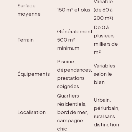
Variable
Surface
150 m² et plus
(de 60 à
moyenne
200 m²)
De 0 à
Généralement
plusieurs
Terrain
500 m²
milliers de
minimum
m²
Piscine,
Variables
dépendances,
Équipements
selon le
prestations
bien
soignées
Quartiers
Urbain,
résidentiels,
périurbain,
Localisation
bord de mer,
rural sans
campagne
distinction
chic