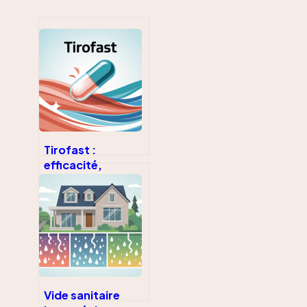
Tirofast :
efficacité,
posologie et
précautions d’un
antispasmodique
clé
Vide sanitaire