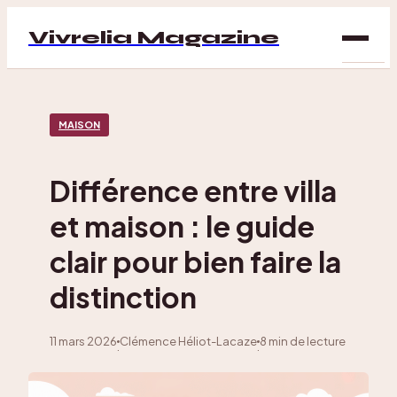
Vivrelia Magazine
SAN
MAISON
BIEN
ÊTRE
Différence entre villa
DÉC
et maison : le guide
MAI
clair pour bien faire la
distinction
11 mars 2026
Clémence Héliot-Lacaze
8 min de lecture
·
·