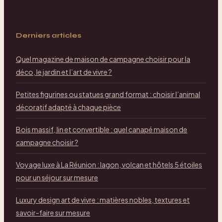
Derniers articles
Quel magazine de maison de campagne choisir pour la
déco, le jardin et l’art de vivre ?
Petites figurines ou statues grand format : choisir l’animal
décoratif adapté à chaque pièce
Bois massif, lin et convertible : quel canapé maison de
campagne choisir ?
Voyage luxe à La Réunion : lagon, volcan et hôtels 5 étoiles
pour un séjour sur mesure
Luxury design art de vivre : matières nobles, textures et
savoir-faire sur mesure