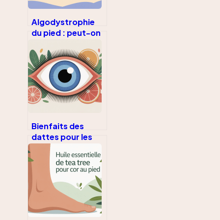
Algodystrophie
du pied : peut-on
marcher sans
aggraver la
douleur ?
Bienfaits des
dattes pour les
yeux : ce qu’il faut
vraiment savoir