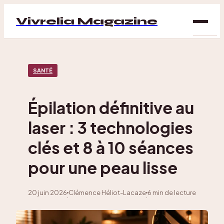
Vivrelia Magazine
SAN
SANTÉ
BIEN
ÊTRE
Épilation définitive au
DÉC
laser : 3 technologies
MAI
clés et 8 à 10 séances
pour une peau lisse
20 juin 2026
Clémence Héliot-Lacaze
6 min de lecture
·
·