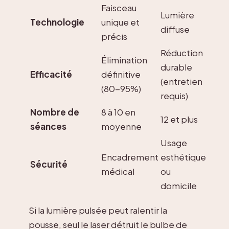
Faisceau
Lumière
Technologie
unique et
diffuse
précis
Réduction
Élimination
durable
Efficacité
définitive
(entretien
(80-95%)
requis)
Nombre de
8 à 10 en
12 et plus
séances
moyenne
Usage
Encadrement
esthétique
Sécurité
médical
ou
domicile
Si la lumière pulsée peut ralentir la
pousse, seul le laser détruit le bulbe de