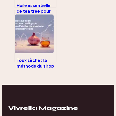
Huile essentielle
de tea tree pour
cors au pied :
mode d’emploi
efficace et
sécurisé
Toux sèche : la
méthode du sirop
d’oignon maison
en 12 heures pour
un apaisement
naturel
Vivrelia Magazine