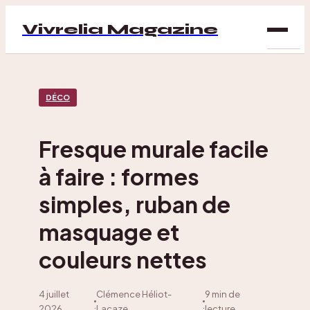
Vivrelia Magazine
SAN
DÉCO
BIEN
ÊTRE
Fresque murale facile
DÉC
à faire : formes
MAI
simples, ruban de
masquage et
couleurs nettes
4 juillet
Clémence Héliot-
9 min de
·
·
2026
Lacaze
lecture