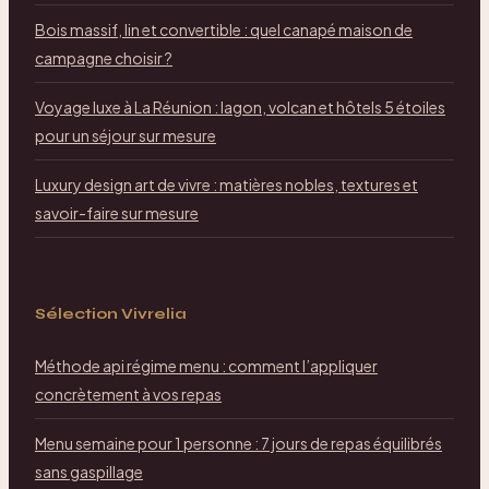
Bois massif, lin et convertible : quel canapé maison de
campagne choisir ?
Voyage luxe à La Réunion : lagon, volcan et hôtels 5 étoiles
pour un séjour sur mesure
Luxury design art de vivre : matières nobles, textures et
savoir-faire sur mesure
Sélection Vivrelia
Méthode api régime menu : comment l’appliquer
concrètement à vos repas
Menu semaine pour 1 personne : 7 jours de repas équilibrés
sans gaspillage