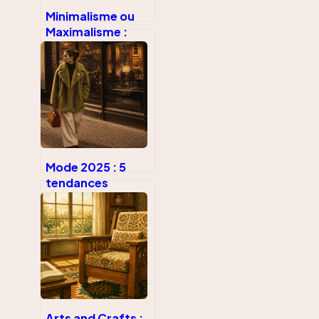
Minimalisme ou
Maximalisme :
comment choisir
votre style déco
et adopter le
Dopamine Decor
Mode 2025 : 5
tendances
incontournables
pour réinventer
votre style avec
audace
Arts and Crafts :