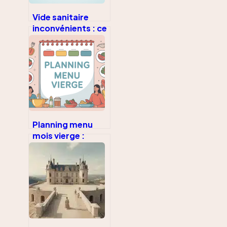
Vide sanitaire
inconvénients : ce
qu’il faut
vraiment savoir
avant de décider
Planning menu
mois vierge :
modèle à
imprimer et
méthode simple