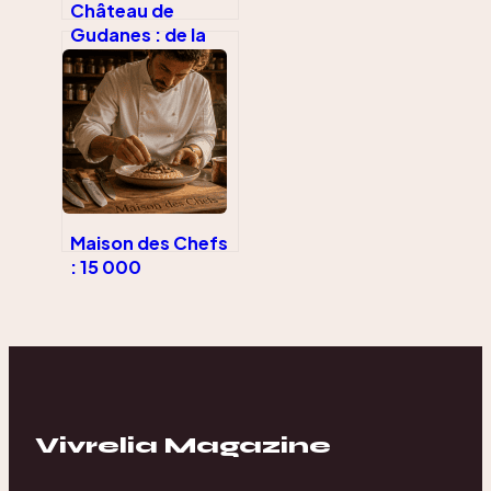
Château de
Gudanes : de la
ruine oubliée à la
renaissance
architecturale
Maison des Chefs
: 15 000
références et une
table d’exception
pour les
passionnés
Vivrelia Magazine