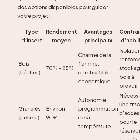
des options disponibles pour guider
votre projet :
Type
Rendement
Avantages
Contrai
d’insert
moyen
principaux
d’habil
Isolatio
Charme de la
renforc
Bois
flamme,
70% – 85%
stockag
(bûches)
combustible
bois à
économique
prévoir
Nécessi
Autonomie,
une tra
Granulés
Environ
programmation
d’accès
(pellets)
90%
de la
pour le
température
réservoi