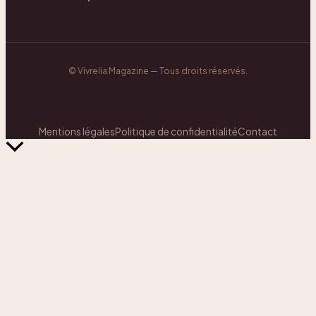
©
Vivrelia Magazine
— Tous droits réservés.
Mentions légales
Politique de confidentialité
Contact
Retour
en
haut