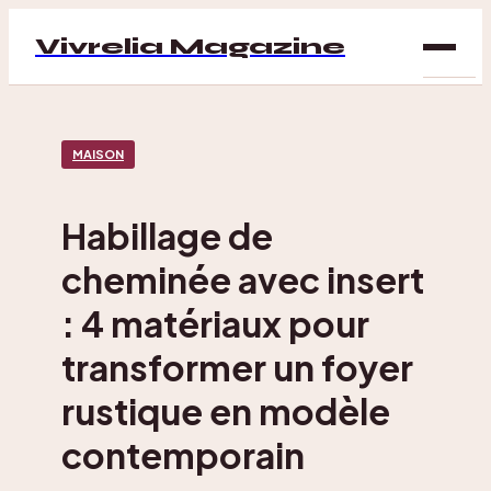
Vivrelia Magazine
SAN
MAISON
BIEN
ÊTRE
Habillage de
DÉC
cheminée avec insert
MAI
: 4 matériaux pour
transformer un foyer
rustique en modèle
contemporain