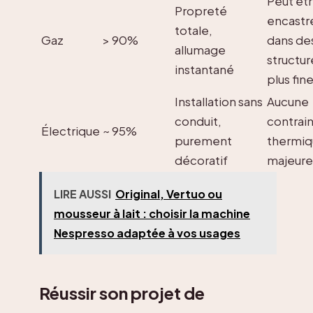
Peut êt
Propreté
encastr
totale,
Gaz
> 90%
dans de
allumage
structur
instantané
plus fin
Installation sans
Aucune
conduit,
contrai
Électrique
~ 95%
purement
thermi
décoratif
majeure
LIRE AUSSI
Original, Vertuo ou
mousseur à lait : choisir la machine
Nespresso adaptée à vos usages
Réussir son projet de