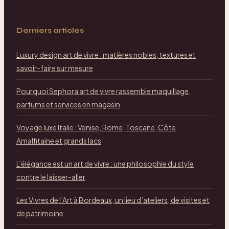
Derniers articles
Luxury design art de vivre : matières nobles, textures et
savoir-faire sur mesure
Pourquoi Sephora art de vivre rassemble maquillage,
parfums et services en magasin
Voyage luxe Italie : Venise, Rome, Toscane, Côte
Amalfitaine et grands lacs
L'élégance est un art de vivre : une philosophie du style
contre le laisser-aller
Les Vivres de l’Art à Bordeaux, un lieu d’ateliers, de visites et
de patrimoine