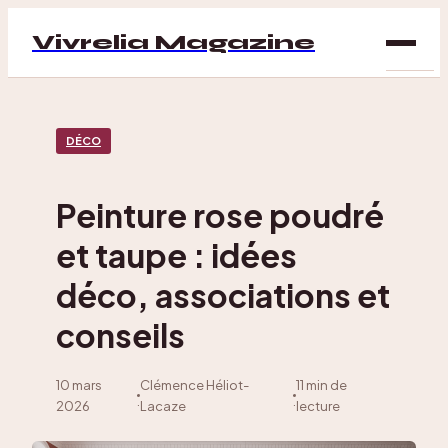
Vivrelia Magazine
SAN
DÉCO
BIEN
ÊTRE
Peinture rose poudré
DÉC
et taupe : idées
MAI
déco, associations et
conseils
10 mars
Clémence Héliot-
11 min de
·
·
2026
Lacaze
lecture