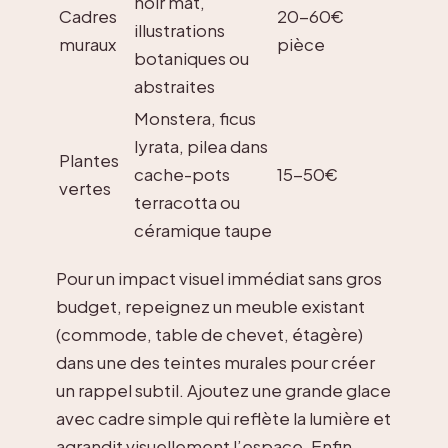
noir mat,
Cadres
20-60€
illustrations
muraux
pièce
botaniques ou
abstraites
Monstera, ficus
lyrata, pilea dans
Plantes
cache-pots
15-50€
vertes
terracotta ou
céramique taupe
Pour un impact visuel immédiat sans gros
budget, repeignez un meuble existant
(commode, table de chevet, étagère)
dans une des teintes murales pour créer
un rappel subtil. Ajoutez une grande glace
avec cadre simple qui reflète la lumière et
agrandit visuellement l’espace. Enfin,