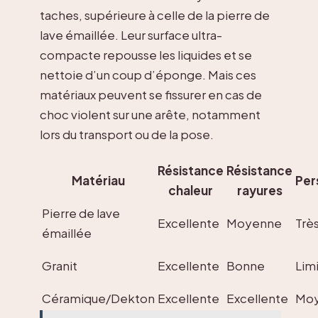
taches, supérieure à celle de la pierre de
lave émaillée. Leur surface ultra-
compacte repousse les liquides et se
nettoie d’un coup d’éponge. Mais ces
matériaux peuvent se fissurer en cas de
choc violent sur une arête, notamment
lors du transport ou de la pose.
Résistance
Résistance
Matériau
Per
chaleur
rayures
Pierre de lave
Excellente
Moyenne
Trè
émaillée
Granit
Excellente
Bonne
Lim
Céramique/Dekton
Excellente
Excellente
Mo