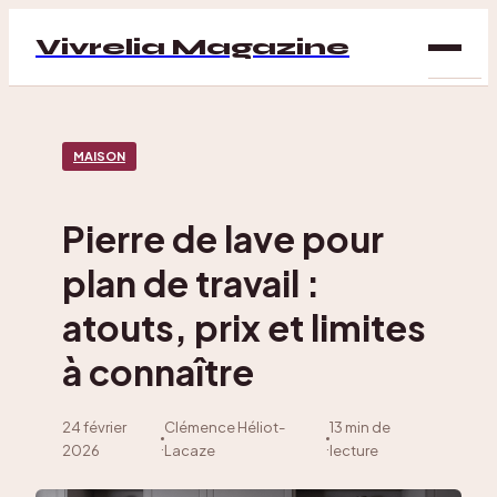
Vivrelia Magazine
SAN
MAISON
BIEN
ÊTRE
Pierre de lave pour
DÉC
plan de travail :
MAI
atouts, prix et limites
à connaître
24 février
Clémence Héliot-
13 min de
·
·
2026
Lacaze
lecture