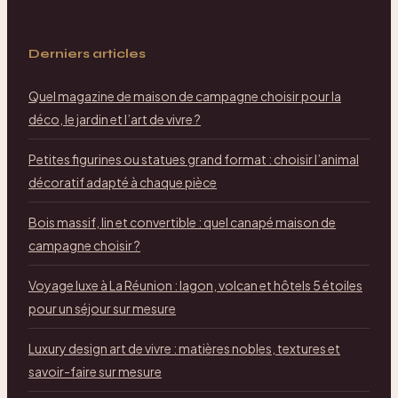
Derniers articles
Quel magazine de maison de campagne choisir pour la
déco, le jardin et l’art de vivre ?
Petites figurines ou statues grand format : choisir l’animal
décoratif adapté à chaque pièce
Bois massif, lin et convertible : quel canapé maison de
campagne choisir ?
Voyage luxe à La Réunion : lagon, volcan et hôtels 5 étoiles
pour un séjour sur mesure
Luxury design art de vivre : matières nobles, textures et
savoir-faire sur mesure