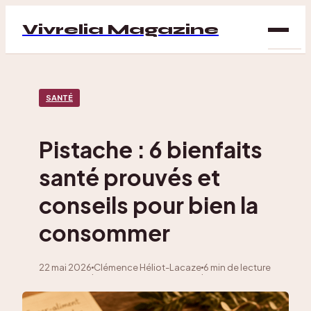
Vivrelia Magazine
SAN
SANTÉ
BIEN
ÊTRE
Pistache : 6 bienfaits
DÉC
santé prouvés et
MAI
conseils pour bien la
consommer
22 mai 2026
Clémence Héliot-Lacaze
6 min de lecture
·
·