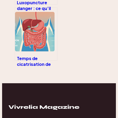
Luxopuncture
danger : ce qu’il
faut vraiment
savoir avant de
commencer
Temps de
cicatrisation de
l’estomac après
bypass : délais,
étapes et repères
Vivrelia Magazine