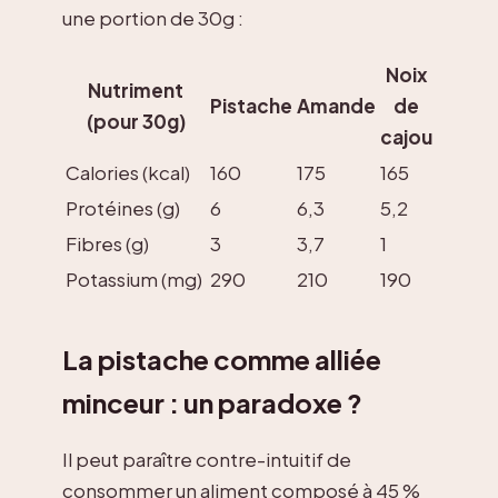
une portion de 30g :
Noix
Nutriment
Pistache
Amande
de
(pour 30g)
cajou
Calories (kcal)
160
175
165
Protéines (g)
6
6,3
5,2
Fibres (g)
3
3,7
1
Potassium (mg)
290
210
190
La pistache comme alliée
minceur : un paradoxe ?
Il peut paraître contre-intuitif de
consommer un aliment composé à 45 %