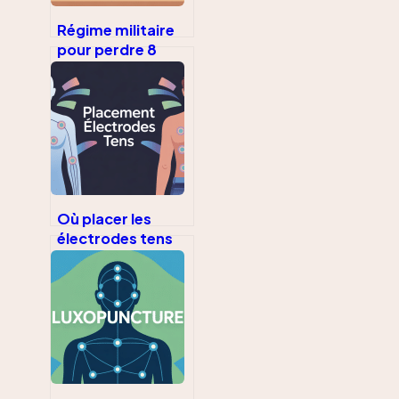
Régime militaire
pour perdre 8
kilos en 1 semaine
: ce qu’il faut
vraiment savoir
Où placer les
électrodes tens
pour soulager
efficacement la
douleur