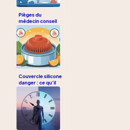
Pièges du
médecin conseil
de la sécurité
sociale :
comment les
éviter
Couvercle silicone
danger : ce qu’il
faut vraiment
savoir