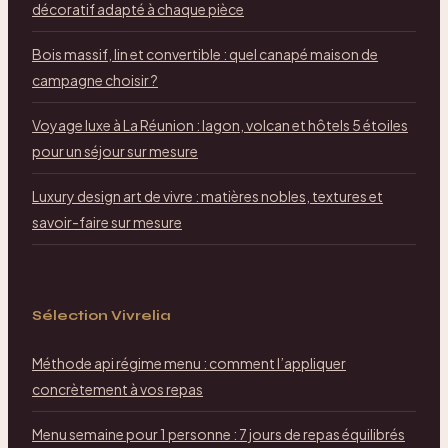
décoratif adapté à chaque pièce
Bois massif, lin et convertible : quel canapé maison de
campagne choisir ?
Voyage luxe à La Réunion : lagon, volcan et hôtels 5 étoiles
pour un séjour sur mesure
Luxury design art de vivre : matières nobles, textures et
savoir-faire sur mesure
Sélection Vivrelia
Méthode api régime menu : comment l’appliquer
concrètement à vos repas
Menu semaine pour 1 personne : 7 jours de repas équilibrés