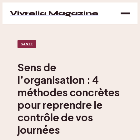
Vivrelia Magazine
SAN
SANTÉ
BIEN
ÊTRE
Sens de
DÉC
l’organisation : 4
MAI
méthodes concrètes
pour reprendre le
contrôle de vos
journées