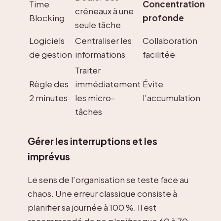
Time
Concentration
créneaux à une
Blocking
profonde
seule tâche
Logiciels
Centraliser les
Collaboration
de gestion
informations
facilitée
Traiter
Règle des
immédiatement
Évite
2 minutes
les micro-
l’accumulation
tâches
Gérer les interruptions et les
imprévus
Le sens de l’organisation se teste face au
chaos. Une erreur classique consiste à
planifier sa journée à 100 %. Il est
recommandé de ne planifier que 60 à 70