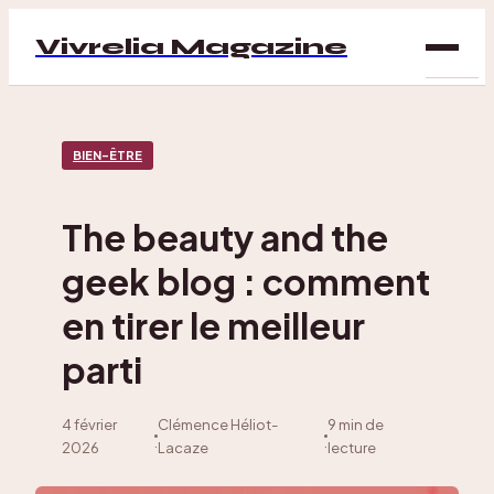
Vivrelia Magazine
SAN
BIEN-ÊTRE
BIEN
ÊTRE
The beauty and the
DÉC
geek blog : comment
MAI
en tirer le meilleur
parti
4 février
Clémence Héliot-
9 min de
·
·
2026
Lacaze
lecture