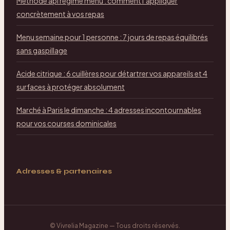
Méthode api régime menu : comment l’appliquer
concrètement à vos repas
Menu semaine pour 1 personne : 7 jours de repas équilibrés
sans gaspillage
Acide citrique : 6 cuillères pour détartrer vos appareils et 4
surfaces à protéger absolument
Marché à Paris le dimanche : 4 adresses incontournables
pour vos courses dominicales
Adresses & partenaires
©
Vivrelia Magazine
— Tous droits réservés.