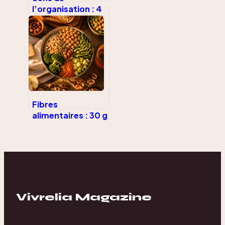
l’organisation : 4
méthodes
concrètes pour
reprendre le
contrôle de vos
journées
Fibres
alimentaires : 30 g
par jour pour un
transit fluide et
une santé durable
Vivrelia Magazine