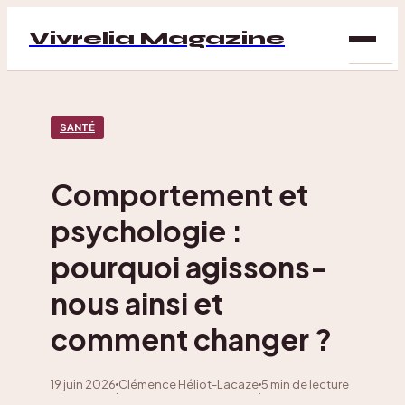
Vivrelia Magazine
SAN
SANTÉ
BIEN
ÊTRE
Comportement et
DÉC
psychologie :
MAI
pourquoi agissons-
nous ainsi et
comment changer ?
19 juin 2026
Clémence Héliot-Lacaze
5 min de lecture
·
·