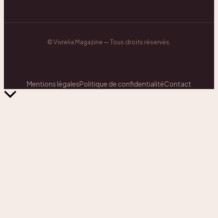
©
Vivrelia Magazine
— Tous droits réservés.
Mentions légales
Politique de confidentialité
Contact
Retour
en
haut