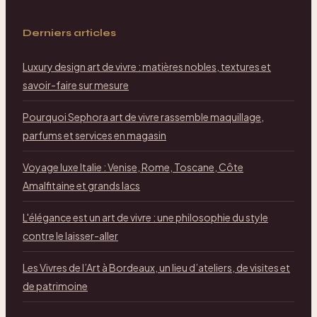
Derniers articles
Luxury design art de vivre : matières nobles, textures et
savoir-faire sur mesure
Pourquoi Sephora art de vivre rassemble maquillage,
parfums et services en magasin
Voyage luxe Italie : Venise, Rome, Toscane, Côte
Amalfitaine et grands lacs
L'élégance est un art de vivre : une philosophie du style
contre le laisser-aller
Les Vivres de l’Art à Bordeaux, un lieu d’ateliers, de visites et
de patrimoine