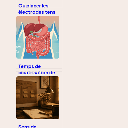
Où placer les
électrodes tens
pour soulager
efficacement la
douleur
Temps de
cicatrisation de
l’estomac après
bypass : délais,
étapes et repères
Sens de