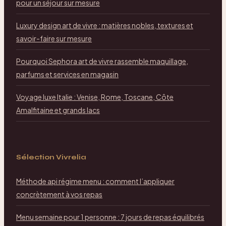
pour un séjour sur mesure
Luxury design art de vivre : matières nobles, textures et
savoir-faire sur mesure
Pourquoi Sephora art de vivre rassemble maquillage,
parfums et services en magasin
Voyage luxe Italie : Venise, Rome, Toscane, Côte
Amalfitaine et grands lacs
Sélection Vivrelia
Méthode api régime menu : comment l’appliquer
concrètement à vos repas
Menu semaine pour 1 personne : 7 jours de repas équilibrés