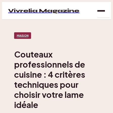
Vivrelia Magazine
SAN
MAISON
BIEN
ÊTRE
Couteaux
DÉC
professionnels de
MAI
cuisine : 4 critères
techniques pour
choisir votre lame
idéale