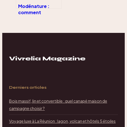
Modénature :
comment
sculpter la lumière
sur une façade
avec relief, ombre
et proportion ?
Vivrelia Magazine
Derniers articles
Bois massif, lin et convertible : quel canapé maison de
campagne choisir ?
Voyage luxe à La Réunion : lagon, volcan et hôtels 5 étoiles