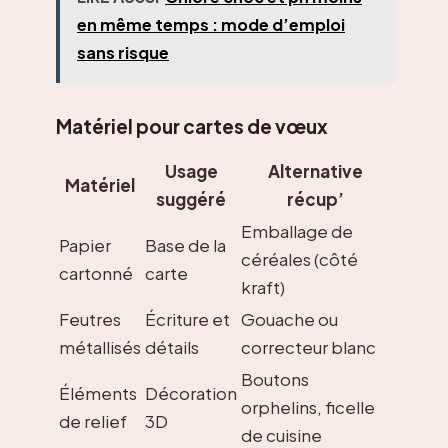
en même temps : mode d’emploi
sans risque
Matériel pour cartes de vœux
Usage
Alternative
Matériel
suggéré
récup’
Emballage de
Papier
Base de la
céréales (côté
cartonné
carte
kraft)
Feutres
Écriture et
Gouache ou
métallisés
détails
correcteur blanc
Boutons
Éléments
Décoration
orphelins, ficelle
de relief
3D
de cuisine