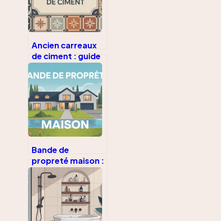
Ancien carreaux
de ciment : guide
complet pour
valoriser et
préserver ce
patrimoine
Bande de
propreté maison :
guide complet
pour bien la
concevoir