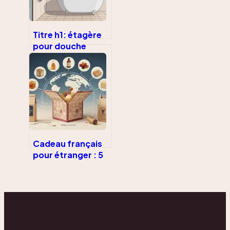
Titre h1: étagère
pour douche
italienne : idées,
choix et
installation sans
faux pas
Cadeau français
pour étranger : 5
idées
authentiques et
conseils
logistiques pour
réussir votre
envoi