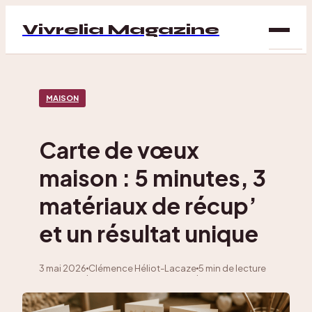
Vivrelia Magazine
SAN
MAISON
BIEN
ÊTRE
Carte de vœux
DÉC
maison : 5 minutes, 3
MAI
matériaux de récup’
et un résultat unique
3 mai 2026
Clémence Héliot-Lacaze
5 min de lecture
·
·