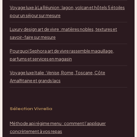
Voyage luxe à La Réunion : lagon, volcan et hôtels 5 étoiles
pour un séjour sur mesure
Luxury design art de vivre : matières nobles, textures et
savoir-faire sur mesure
Pourquoi Sephora art de vivre rassemble maquillage,
parfums et services en magasin
Voyage luxe Italie : Venise, Rome, Toscane, Côte
Amalfitaine et grands lacs
Sélection Vivrelia
Méthode api régime menu : comment l’appliquer
concrètement à vos repas