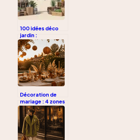
100 idées déco
jardin :
transformez vos
objets du
quotidien en
aménagements
uniques
Décoration de
mariage : 4 zones
stratégiques et 12
accessoires pour
sublimer votre
réception