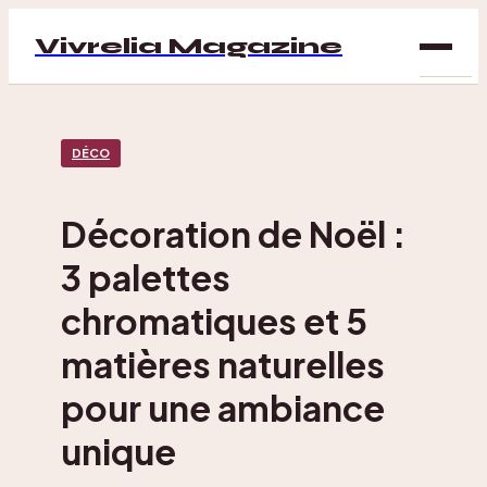
Vivrelia Magazine
SAN
DÉCO
BIEN
ÊTRE
Décoration de Noël :
DÉC
3 palettes
MAI
chromatiques et 5
matières naturelles
pour une ambiance
unique