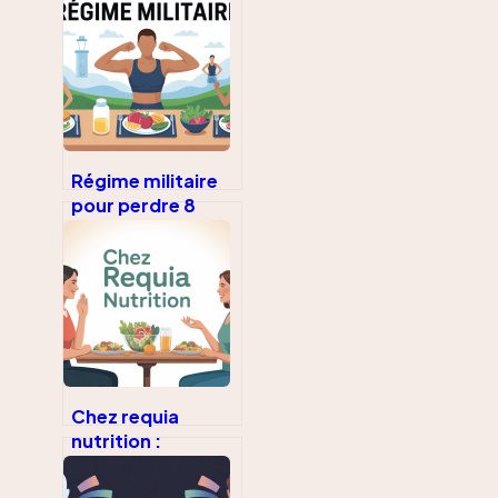
Régime militaire
pour perdre 8
kilos en 1 semaine
: ce qu’il faut
vraiment savoir
Chez requia
nutrition :
comprendre, avis
et