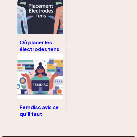
accompagnement
alimentaire
Où placer les
électrodes tens
pour soulager
efficacement la
douleur
Femdisc avis ce
qu’il faut
vraiment savoir
avant de se lancer