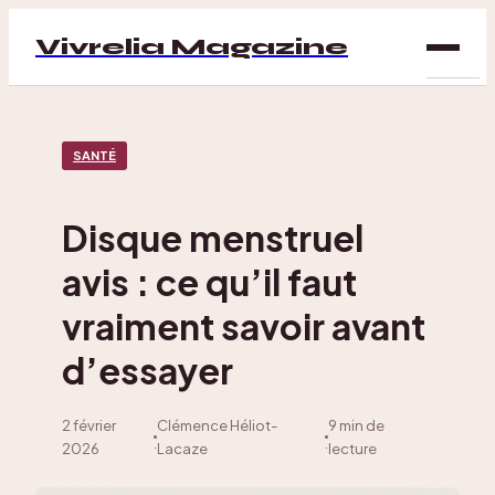
Vivrelia Magazine
SAN
SANTÉ
BIEN
ÊTRE
Disque menstruel
DÉC
avis : ce qu’il faut
MAI
vraiment savoir avant
d’essayer
2 février
Clémence Héliot-
9 min de
·
·
2026
Lacaze
lecture