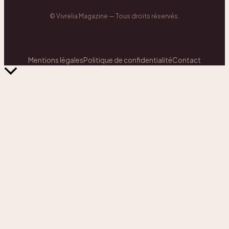
©
Vivrelia Magazine
— Tous droits réservés.
Mentions légales
Politique de confidentialité
Contact
Retour
en
haut