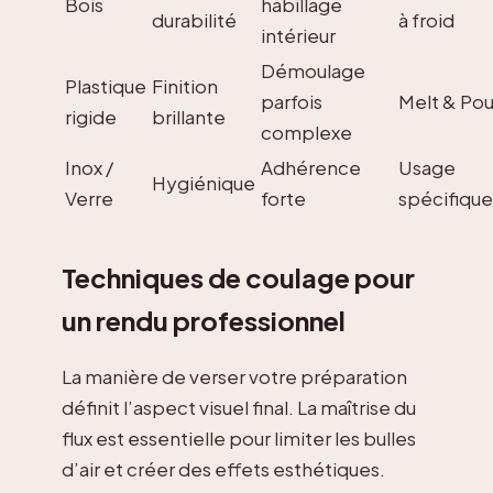
Bois
habillage
durabilité
à froid
intérieur
Démoulage
Plastique
Finition
parfois
Melt & Pou
rigide
brillante
complexe
Inox /
Adhérence
Usage
Hygiénique
Verre
forte
spécifique
Techniques de coulage pour
un rendu professionnel
La manière de verser votre préparation
définit l’aspect visuel final. La maîtrise du
flux est essentielle pour limiter les bulles
d’air et créer des effets esthétiques.