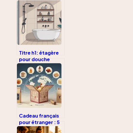
guide complet
pour bien la
concevoir
Titre h1: étagère
pour douche
italienne : idées,
choix et
installation sans
faux pas
Cadeau français
pour étranger : 5
idées