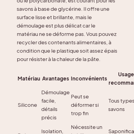
ou le polycarbonate, est courant pour les
savons à base de glycérine. Il offre une
surface lisse et brillante, mais le
démoulage est plus délicat car le
matériau ne se déforme pas. Vous pouvez
recycler des contenants alimentaires, à
condition que le plastique soit assez épais
pour résister à la chaleur de la pâte.
Usage
Matériau
Avantages
Inconvénients
recomma
Démoulage
Peut se
facile,
Tous type
Silicone
déformer si
détails
savons
trop fin
précis
Nécessite un
Isolation,
Saponifica