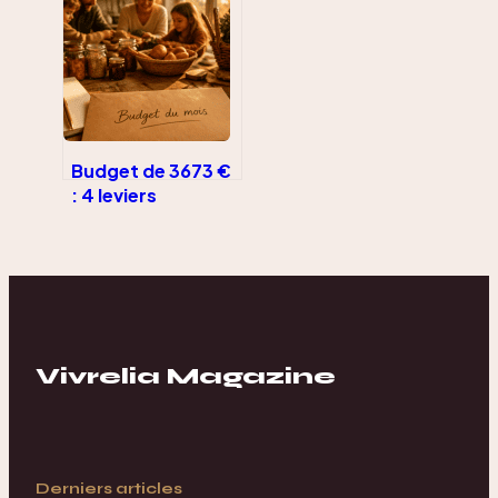
authentiques et
conseils
logistiques pour
réussir votre
envoi
Budget de 3673 €
: 4 leviers
concrets pour
réduire vos
dépenses
mensuelles
Vivrelia Magazine
Derniers articles