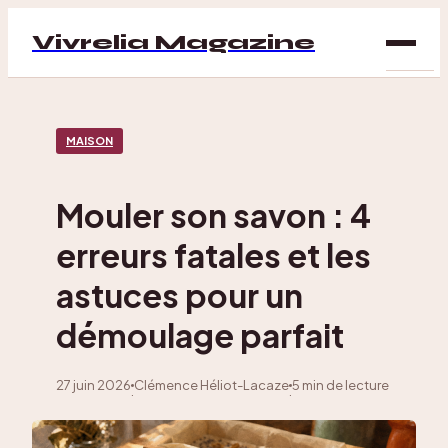
Vivrelia Magazine
SAN
MAISON
BIEN
ÊTRE
Mouler son savon : 4
DÉC
erreurs fatales et les
MAI
astuces pour un
démoulage parfait
27 juin 2026
Clémence Héliot-Lacaze
5 min de lecture
·
·