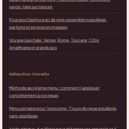
savoir-faire sur mesure
Pourquoi Sephora art de vivre rassemble maquillage,
parfums et services en magasin
Voyage luxe Italie : Venise, Rome, Toscane, Côte
Amalfitaine et grands lacs
Sélection Vivrelia
Méthode api régime menu : comment l’appliquer
concrètement à vos repas
Menu semaine pour 1 personne : 7 jours de repas équilibrés
sans gaspillage
Acide citrique : 6 cuillères pour détartrer vos appareils et 4