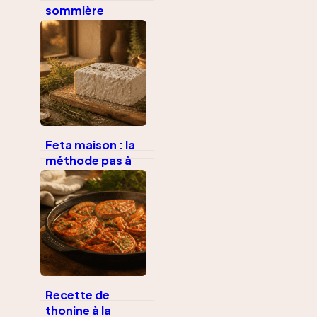
sommière
matelas : mode
d’emploi complet
pour détacher et
désodoriser
Feta maison : la
méthode pas à
pas pour un
fromage
authentique à 7%
de sel
Recette de
thonine à la