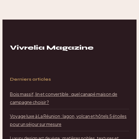
provençale :
maîtriser ce
poisson
économique et
savoureux
Vivrelia Magazine
Derniers articles
Bois massif, lin et convertible : quel canapé maison de
campagne choisir ?
Voyage luxe à La Réunion : lagon, volcan et hôtels 5 étoiles
pour un séjour sur mesure
Luxury design art de vivre : matières nobles, textures et