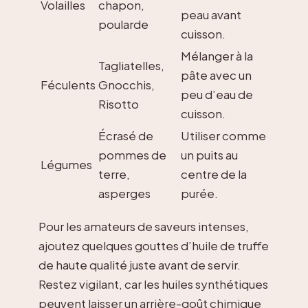
Volailles
chapon,
peau avant
poularde
cuisson.
Mélanger à la
Tagliatelles,
pâte avec un
Féculents
Gnocchis,
peu d’eau de
Risotto
cuisson.
Écrasé de
Utiliser comme
pommes de
un puits au
Légumes
terre,
centre de la
asperges
purée.
Pour les amateurs de saveurs intenses,
ajoutez quelques gouttes d’huile de truffe
de haute qualité juste avant de servir.
Restez vigilant, car les huiles synthétiques
peuvent laisser un arrière-goût chimique