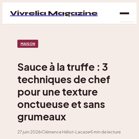
Vivrelia Magazine
SAN
MAISON
BIEN
ÊTRE
Sauce à la truffe : 3
DÉC
techniques de chef
MAI
pour une texture
onctueuse et sans
grumeaux
27 juin 2026
Clémence Héliot-Lacaze
5 min de lecture
·
·