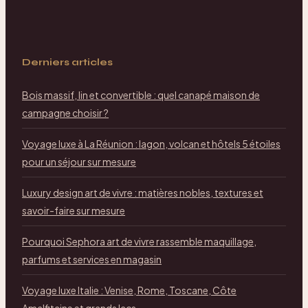
Derniers articles
Bois massif, lin et convertible : quel canapé maison de
campagne choisir ?
Voyage luxe à La Réunion : lagon, volcan et hôtels 5 étoiles
pour un séjour sur mesure
Luxury design art de vivre : matières nobles, textures et
savoir-faire sur mesure
Pourquoi Sephora art de vivre rassemble maquillage,
parfums et services en magasin
Voyage luxe Italie : Venise, Rome, Toscane, Côte
Amalfitaine et grands lacs