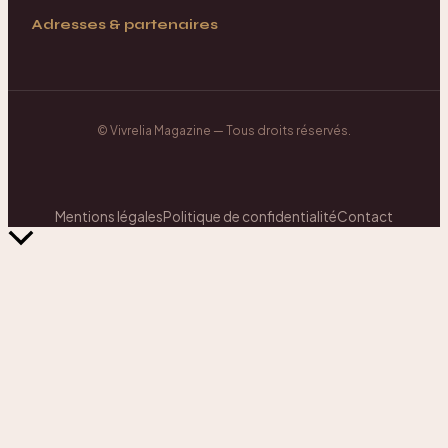
Adresses & partenaires
©
Vivrelia Magazine
— Tous droits réservés.
Mentions légales
Politique de confidentialité
Contact
Retour
en
haut