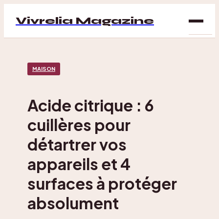
Vivrelia Magazine
SAN
MAISON
BIEN
ÊTRE
Acide citrique : 6
DÉC
cuillères pour
MAI
détartrer vos
appareils et 4
surfaces à protéger
absolument