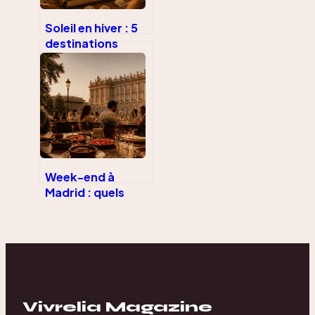
Soleil en hiver : 5
destinations
accessibles pour
fuir le froid sans
dépasser votre
budget
Week-end à
Madrid : quels
musées privilégier
et quels quartiers
explorer pour une
immersion réussie
?
Vivrelia Magazine