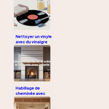
comment choisir,
à quel prix
Nettoyer un vinyle
avec du vinaigre
blanc : mode
d’emploi sans
risque
Habillage de
cheminée avec
insert : 4
matériaux pour