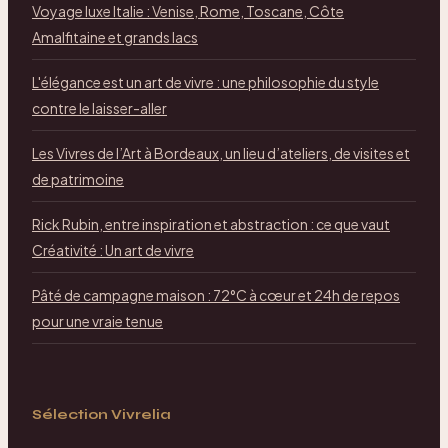
Voyage luxe Italie : Venise, Rome, Toscane, Côte
Amalfitaine et grands lacs
L'élégance est un art de vivre : une philosophie du style
contre le laisser-aller
Les Vivres de l’Art à Bordeaux, un lieu d’ateliers, de visites et
de patrimoine
Rick Rubin, entre inspiration et abstraction : ce que vaut
Créativité : Un art de vivre
Pâté de campagne maison : 72°C à cœur et 24h de repos
pour une vraie tenue
Sélection Vivrelia