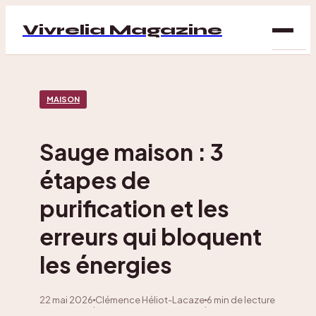
Vivrelia Magazine
SAN
MAISON
BIEN
ÊTRE
Sauge maison : 3
DÉC
étapes de
MAI
purification et les
erreurs qui bloquent
les énergies
22 mai 2026
Clémence Héliot-Lacaze
6 min de lecture
·
·