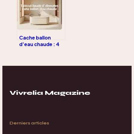
transformer un
foyer rustique en
modèle
contemporain
Cache ballon
d’eau chaude : 4
solutions
esthétiques et les
règles de sécurité
indispensables
Vivrelia Magazine
Derniers articles