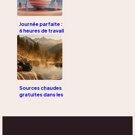
Journée parfaite :
6 heures de travail
et 8 heures de vie
sociale pour un
équilibre réel
Sources chaudes
gratuites dans les
Pyrénées : 3 sites
sauvages et les
règles d’accès