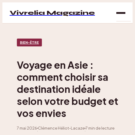
Vivrelia Magazine
SAN
BIEN-ÊTRE
BIEN
ÊTRE
Voyage en Asie :
DÉC
comment choisir sa
MAI
destination idéale
selon votre budget et
vos envies
7 mai 2026
Clémence Héliot-Lacaze
7 min de lecture
·
·