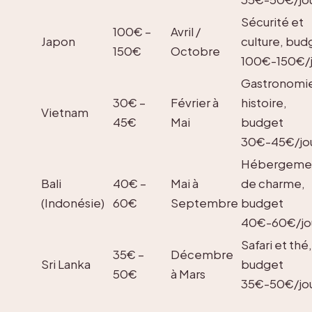
Sécurité et
100€ –
Avril /
Japon
culture, bud
150€
Octobre
100€-150€/j
Gastronomie
30€ –
Février à
histoire,
Vietnam
45€
Mai
budget
30€-45€/jo
Hébergeme
Bali
40€ –
Mai à
de charme,
(Indonésie)
60€
Septembre
budget
40€-60€/jo
Safari et thé,
35€ –
Décembre
Sri Lanka
budget
50€
à Mars
35€-50€/jo