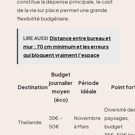
constitue la dépense principale, le coût
de la vie sur place permet une grande
flexibilité budgétaire.
LIRE AUSSI
Distance entre bureau et
mur : 70 cm minimum et les erreurs
qui bloquent vraiment l’espace
Budget
journalier
Période
Destination
Point for
moyen
idéale
(éco)
Diversité de
35€ –
Novembre
paysages,
Thaïlande
50€
à Mars
budget
35€-50€/jo