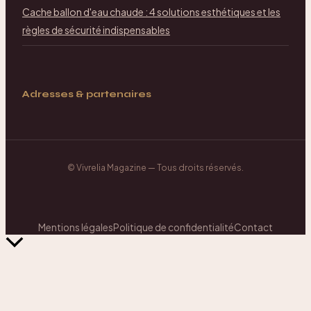
Cache ballon d'eau chaude : 4 solutions esthétiques et les
règles de sécurité indispensables
Adresses & partenaires
©
Vivrelia Magazine
— Tous droits réservés.
Mentions légales
Politique de confidentialité
Contact
Retour
en
haut