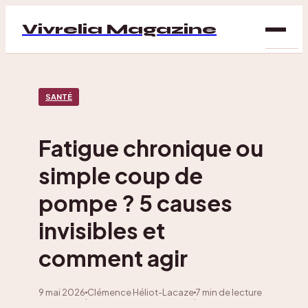
Vivrelia Magazine
SAN
SANTÉ
BIEN
ÊTRE
Fatigue chronique ou
DÉC
simple coup de
MAI
pompe ? 5 causes
invisibles et
comment agir
9 mai 2026
Clémence Héliot-Lacaze
7 min de lecture
·
·