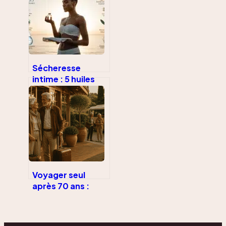
Sécheresse
intime : 5 huiles
végétales et 2
bains de siège
pour retrouver
votre confort
naturel
Voyager seul
après 70 ans :
sécurité,
convivialité et
logistique