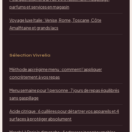
parfums et services en magasin
Voyage luxe Italie : Venise, Rome, Toscane, Côte
Amalfitaine et grands lacs
Sélection Vivrelia
Méthode api régime menu : comment l’appliquer
concrètement à vos repas
Menu semaine pour 1 personne : 7 jours de repas équilibrés
sans gaspillage
Acide citrique : 6 cuillères pour détartrer vos appareils et 4
surfaces à protéger absolument
Marché à Paris le dimanche : 4 adresses incontournables