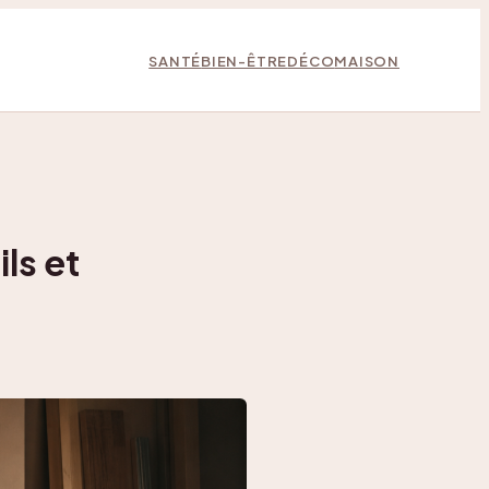
SANTÉ
BIEN-ÊTRE
DÉCO
MAISON
ls et