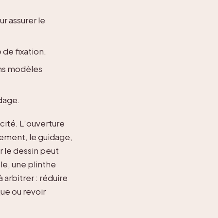
r assurer le
 de fixation.
ns modèles
ndage.
cité. L’ouverture
acement, le guidage,
r le dessin peut
le, une plinthe
arbitrer : réduire
que ou revoir