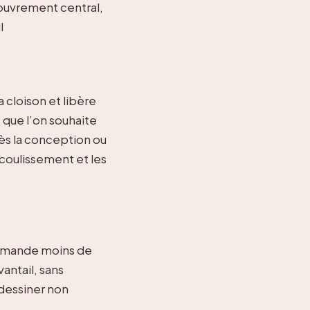
ouvrement central,
l
a cloison et libère
e que l’on souhaite
dès la conception ou
e coulissement et les
 demande moins de
vantail, sans
 dessiner non