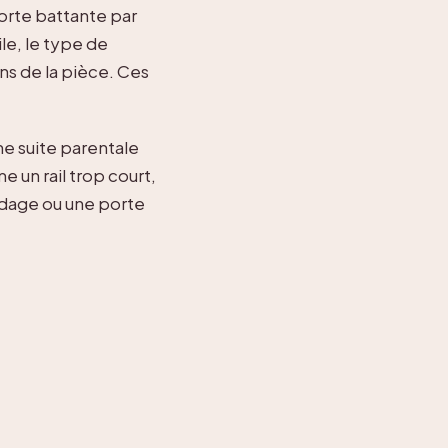
orte battante par
ile, le type de
ns de la pièce. Ces
ne suite parentale
 un rail trop court,
ndage ou une porte