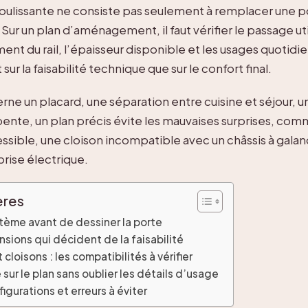
coulissante ne consiste pas seulement à remplacer une p
e. Sur un plan d’aménagement, il faut vérifier le passage ut
ent du rail, l’épaisseur disponible et les usages quotidie
sur la faisabilité technique que sur le confort final.
rne un placard, une séparation entre cuisine et séjour, u
ente, un plan précis évite les mauvaises surprises, comme
ssible, une cloison incompatible avec un châssis à gala
rise électrique.
ères
stème avant de dessiner la porte
sions qui décident de la faisabilité
t cloisons : les compatibilités à vérifier
 sur le plan sans oublier les détails d’usage
gurations et erreurs à éviter