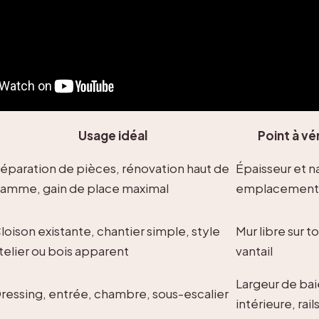
Usage idéal
Point à vér
éparation de pièces, rénovation haut de
Épaisseur et na
amme, gain de place maximal
emplacement 
loison existante, chantier simple, style
Mur libre sur t
telier ou bois apparent
vantail
Largeur de ba
ressing, entrée, chambre, sous-escalier
intérieure, rail