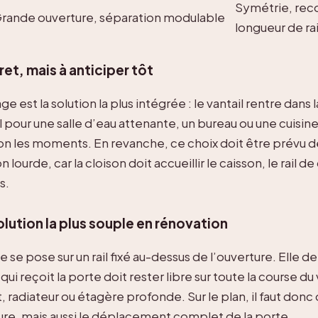
Symétrie, rec
rande ouverture, séparation modulable
longueur de rai
et, mais à anticiper tôt
e est la solution la plus intégrée : le vantail rentre dans l
l pour une salle d’eau attenante, un bureau ou une cuisin
lon les moments. En revanche, ce choix doit être prévu 
 lourde, car la cloison doit accueillir le caisson, le rail d
s.
solution la plus souple en rénovation
e se pose sur un rail fixé au-dessus de l’ouverture. Elle
qui reçoit la porte doit rester libre sur toute la course du 
, radiateur ou étagère profonde. Sur le plan, il faut donc
ure, mais aussi le déplacement complet de la porte.