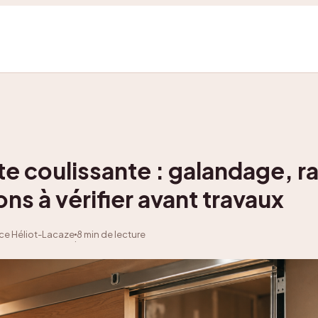
te coulissante : galandage, rai
ns à vérifier avant travaux
e Héliot-Lacaze
8 min de lecture
·