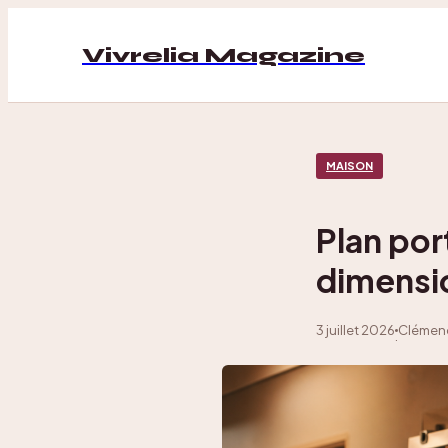
Vivrelia Magazine
MAISON
Plan por
dimensio
3 juillet 2026
Clémenc
·