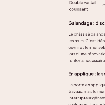
Double vantail
G
coulissant
Galandage : discr
Le châssis à galandag
les murs. C’est idéa
ouvrir et fermer se
lors d’une rénovation
renforts nécessaire
En applique : la 
La porte en appliqu
travaux, mais le mur 
interrupteur gênant
seulement l’ouvert