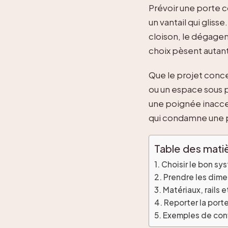
Prévoir une porte 
un vantail qui gliss
cloison, le dégagem
choix pèsent autant 
Que le projet conce
ou un espace sous p
une poignée inacce
qui condamne une p
Table des mati
Choisir le bon sy
Prendre les dimen
Matériaux, rails e
Reporter la porte
Exemples de confi