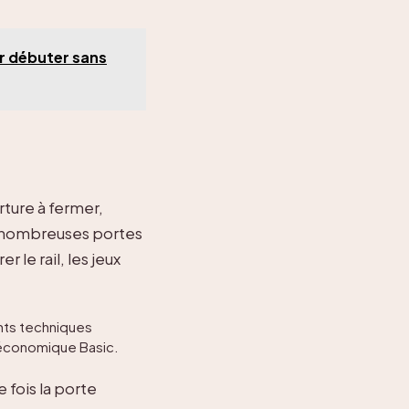
ur débuter sans
rture à fermer,
e nombreuses portes
er le rail, les jeux
ts techniques
e économique Basic.
 fois la porte