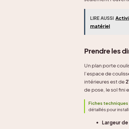
LIRE AUSSI
Activ
matériel
Prendre les di
Un plan porte coulis
l’espace de coulis
intérieures est de
2
de pose, le sol fini 
Fiches techniques 
détaillés pour inst
Largeur de