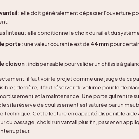
vantail
: elle doit généralement dépasser l’ouverture pou
nt.
us linteau
: elle conditionne le choix du rail et du système
de porte
: une valeur courante est de
44 mm
pour certai
de cloison
: indispensable pour valider un châssis à gala
ectement, il faut voir le projet comme une jauge de capa
visible ; derrière, il faut réserver du volume pour le dépl
’amortissement et la maintenance. Une porte qui rentre su
le si la réserve de coulissement est saturée par un meub
e technique. Cette lecture en capacité disponible aide à 
r du passage, choisir un vantail plus fin, passer en appli
interrupteur.